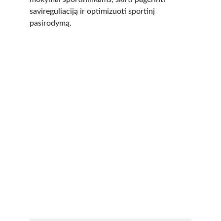
savireguliaciją ir optimizuoti sportinį 
pasirodymą.
Kontaktai
Susisiekite dėl registracijos susitikimams.
EL. PAŠTAS
rita@calmwinds.com
KVK: 74173774
NIP: 246574
PRENUMERATA
Email address