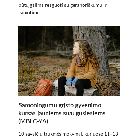
būtų galima reaguoti su geranoriškumu ir 
išmintimi.
Sąmoningumu grįsto gyvenimo 
kursas jauniems suaugusiesiems 
(MBLC-YA)
10 savaičių trukmės mokymai, kuriuose 11–18 