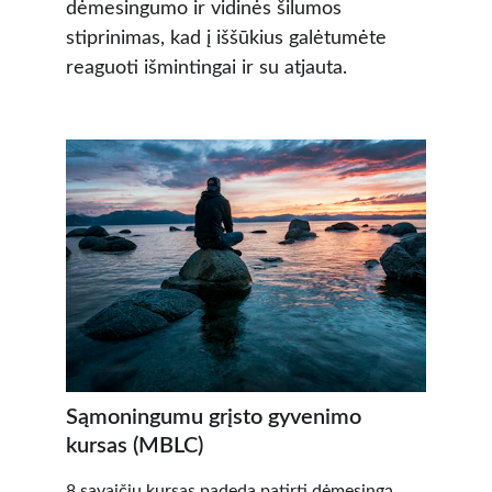
dėmesingumo ir vidinės šilumos 
stiprinimas, kad į iššūkius galėtumėte 
reaguoti išmintingai ir su atjauta.
Sąmoningumu grįsto gyvenimo 
kursas (MBLC)
8 savaičių kursas padeda patirti dėmesingą 