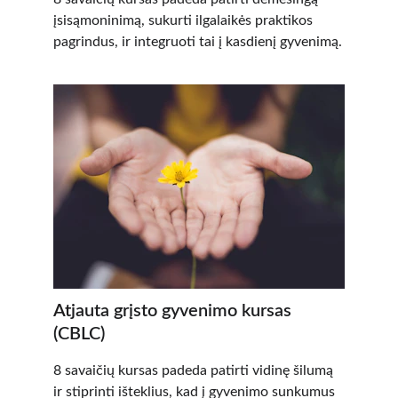
įsisąmoninimą, sukurti ilgalaikės praktikos 
pagrindus, ir integruoti tai į kasdienį gyvenimą.
At
jauta grįsto gyvenimo kursas 
(CBLC)
8 savaičių kursas padeda patirti vidinę šilumą 
ir stiprinti išteklius, kad į gyvenimo sunkumus 