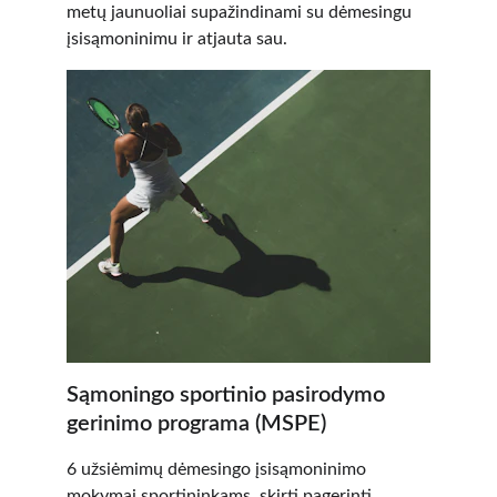
metų jaunuoliai supažindinami su dėmesingu 
įsisąmoninimu ir atjauta sau.
Sąmoningo sportinio pasirodymo 
gerinimo programa (MSPE)
6 užsiėmimų dėmesingo įsisąmoninimo 
mokymai sportininkams, skirti pagerinti 