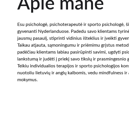
Apie mane
Esu psichologė, psichoterapeutė ir sporto psichologė, š
gyvenanti Nyderlanduose. Padedu savo klientams tyrinėt
jausmų pasaulį, stiprinti vidinius išteklius ir įveikti gyve
Taikau atjauta, sąmoningumu ir priėmimu grįstus metod
padėčiau klientams labiau pasirūpinti savimi, ugdyti psi
lankstumą ir judėti į priekį savo tikslų ir prasmingesnio 
Teikiu individualios terapijos ir sporto psichologijos kon
nuotoliu lietuvių ir anglų kalbomis, vedu mindfulness ir 
mokymus.