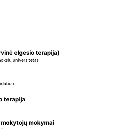
vinė elgesio terapija)
okslų universitetas
ndation
o terapija
os mokytojų mokymai