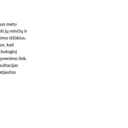
iuo metu 
i jų minčių ir 
nimo iššūkius. 
us, kad 
chologinį 
gyvenimo link. 
sultacijas 
atjautos 