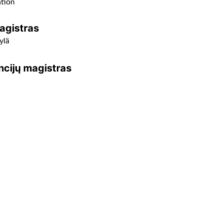
tion
agistras
ylä
ncijų magistras
RENUMERATA
mail address