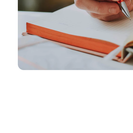
Kontaktai
Susisiekite dėl registracijos susitikimams.