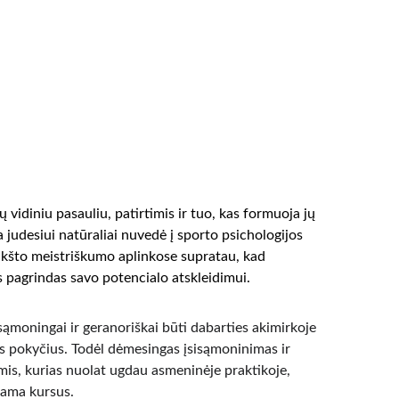
vidiniu pasauliu, patirtimis ir tuo, kas formuoja jų 
a judesiui natūraliai nuvedė į sporto psichologijos 
kšto meistriškumo aplinkose supratau, kad 
 pagrindas savo potencialo atskleidimui.
sąmoningai ir geranoriškai būti dabarties akimirkoje 
s pokyčius. Todėl dėmesingas įsisąmoninimas ir 
is, kurias nuolat ugdau asmeninėje praktikoje, 
dama kursus.