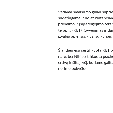
Vedama smalsumo giliau suprasti
sudėtingame, nuolat kintančiame
priėmimo ir įsipareigojimo terapi
terapiją (KET). Gyvenimas ir da
įžvalgų apie iššūkius, su kuria
Šiandien esu sertifikuota KET 
narė, bei NIP sertifikuota psi
erdvę ir šiltą ryšį, kuriame gali
norimo pokyčio.