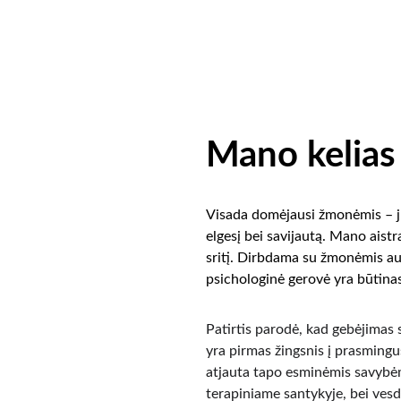
Mano kelias
Visada domėjausi žmonėmis – jų 
elgesį bei savijautą. Mano aistr
sritį. Dirbdama su žmonėmis au
psichologinė gerovė yra būtinas
Patirtis parodė, kad gebėjimas 
yra pirmas žingsnis į prasmingu
atjauta tapo esminėmis savybėm
terapiniame santykyje, bei ves